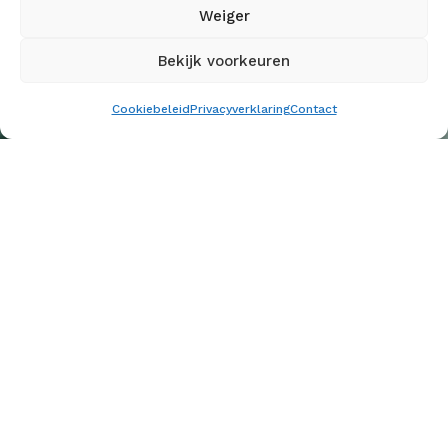
Weiger
Bekijk voorkeuren
Cookiebeleid
Privacyverklaring
Contact
Veluws Licht, uw duurzame
verlichtingsleverancier
op de Veluwe