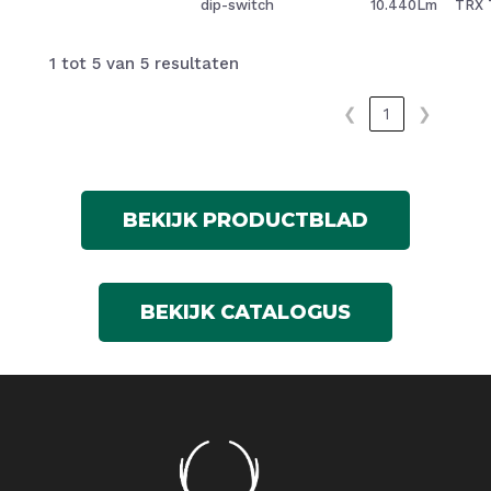
dip-switch
10.440Lm
TRX 
1 tot 5 van 5 resultaten
❮
1
❯
BEKIJK PRODUCTBLAD
BEKIJK CATALOGUS