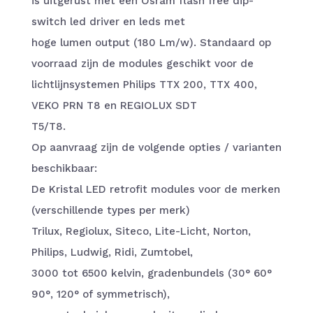
is uitgerust met een Osram flash free dip-
switch led driver en leds met
hoge lumen output (180 Lm/w). Standaard op
voorraad zijn de modules geschikt voor de
lichtlijnsystemen Philips TTX 200, TTX 400,
VEKO PRN T8 en REGIOLUX SDT
T5/T8.
Op aanvraag zijn de volgende opties / varianten
beschikbaar:
De Kristal LED retrofit modules voor de merken
(verschillende types per merk)
Trilux, Regiolux, Siteco, Lite-Licht, Norton,
Philips, Ludwig, Ridi, Zumtobel,
3000 tot 6500 kelvin, gradenbundels (30° 60°
90°, 120° of symmetrisch),