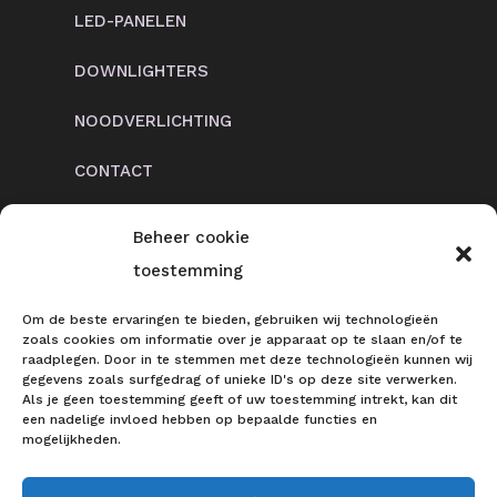
LED-PANELEN
DOWNLIGHTERS
NOODVERLICHTING
CONTACT
Beheer cookie
toestemming
CONTACT
Om de beste ervaringen te bieden, gebruiken wij technologieën
zoals cookies om informatie over je apparaat op te slaan en/of te
Ringlaan 5
raadplegen. Door in te stemmen met deze technologieën kunnen wij
6961 KJ Eerbeek
gegevens zoals surfgedrag of unieke ID's op deze site verwerken.
Als je geen toestemming geeft of uw toestemming intrekt, kan dit
0313 74 57 65
een nadelige invloed hebben op bepaalde functies en
mogelijkheden.
info@veluwslicht.nl