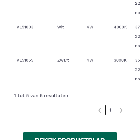
2
no
VL51033
Wit
4W
4000K
37
2
no
VL51055
Zwart
4W
3000K
35
2
no
1 tot 5 van 5 resultaten
❮
1
❯