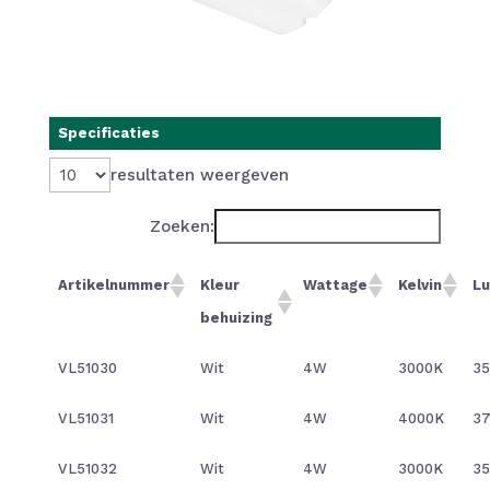
Specificaties
resultaten weergeven
Zoeken:
Artikelnummer
Kleur
Wattage
Kelvin
L
behuizing
VL51030
Wit
4W
3000K
3
VL51031
Wit
4W
4000K
3
VL51032
Wit
4W
3000K
35