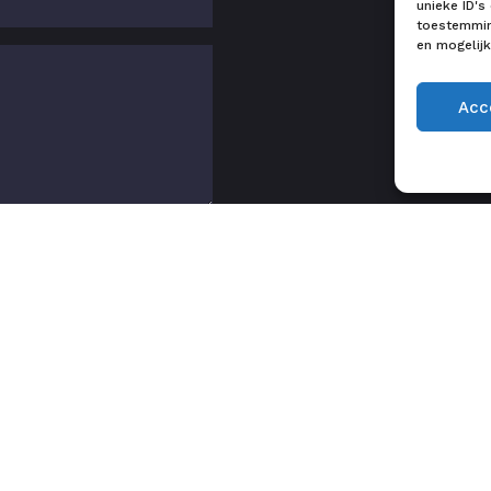
unieke ID's
toestemming
en mogelij
Acc
Veluws Licht
Ringlaan 5
6961 KJ Eerbeek
0313 74 57 65
INDIENEN
info@veluwslicht.nl