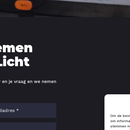
emen
icht
r en je vraag en we nemen
Om de beste
om informat
stemmen me