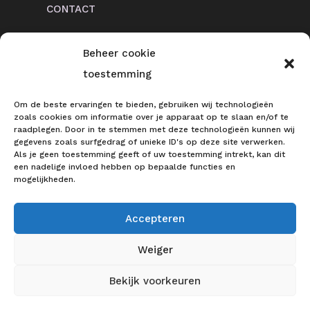
CONTACT
Beheer cookie
toestemming
CONTACT
Om de beste ervaringen te bieden, gebruiken wij technologieën
Ringlaan 5
zoals cookies om informatie over je apparaat op te slaan en/of te
raadplegen. Door in te stemmen met deze technologieën kunnen wij
6961 KJ Eerbeek
gegevens zoals surfgedrag of unieke ID's op deze site verwerken.
Als je geen toestemming geeft of uw toestemming intrekt, kan dit
0313 74 57 65
een nadelige invloed hebben op bepaalde functies en
info@veluwslicht.nl
mogelijkheden.
Accepteren
Weiger
© 2023 Veluws Licht | Webdesign &
Realisatie:
2BHIP
&
JTNI
Bekijk voorkeuren