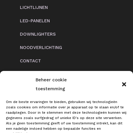
LICHTLIJNEN
LED-PANELEN
DOWNLIGHTERS
NOODVERLICHTING
CONTACT
Beheer cookie
toestemming
CONTACT
Om de beste ervaringen te bieden, gebruiken wij technologieën
Ringlaan 5
zoals cookies om informatie over je apparaat op te slaan en/of te
raadplegen. Door in te stemmen met deze technologieën kunnen wij
6961 KJ Eerbeek
gegevens zoals surfgedrag of unieke ID's op deze site verwerken.
Als je geen toestemming geeft of uw toestemming intrekt, kan dit
0313 74 57 65
een nadelige invloed hebben op bepaalde functies en